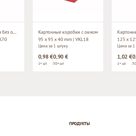
Картонные коробки без окна
Картонные коробки с окном
Картонн
VK70
95 x 95 x 40 mm | VKL18
125 x 12
Цена за 1 штуку
Цена за 1
0,98 €
0,90 €
1,02 €
0
1+ шт.
50+ шт.
1+ шт.
50
ПРОДУКТЫ