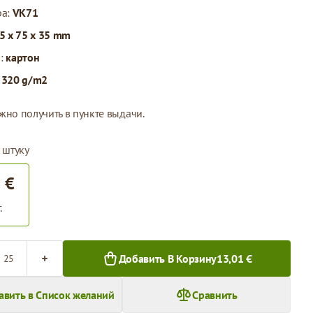
ра:
VK71
5 x 75 x 35 mm
л:
картон
:
320 g/m2
жно получить в пункте выдачи.
 штуку
 €
.
во
Добавить В Корзину
13,01 €
авить в Список желаний
Сравнить