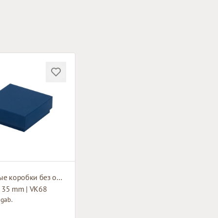
Картонные коробки без окна
x 35 mm | VK68
 gab.