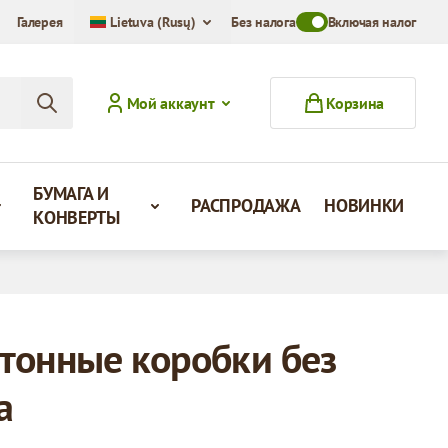
Галерея
Lietuva (Rusų)
Без налога
Toggle VAT Mode Swit
Включая налог
Мой аккаунт
Корзина
БУМАГА И
РАСПРОДАЖА
НОВИНКИ
КОНВЕРТЫ
тонные коробки без
а