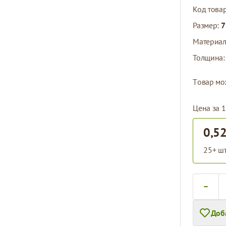
Код това
Размер:
7
Материа
Толщина
Tовар мо
Цена за 1
0,52
25+ шт
Количест
Доб