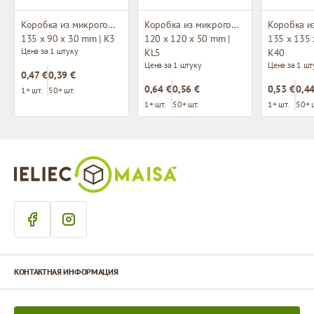
Коробка из микрогофрокартона
Коробка из микрогофрокартона с окном
135 x 90 x 30 mm | K3
120 x 120 x 50 mm |
135 x 135 
Цена за 1 штуку
KL5
K40
Цена за 1 штуку
Цена за 1 шт
0,47 €
0,39 €
0,64 €
0,56 €
0,53 €
0,44
1+ шт.
50+ шт.
1+ шт.
50+ шт.
1+ шт.
50+ 
КОНТАКТНАЯ ИНФОРМАЦИЯ