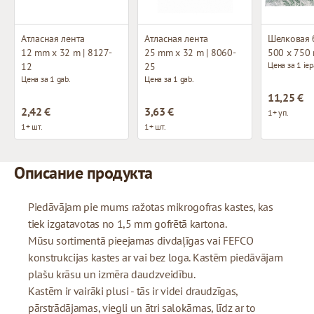
Атласная лента
Атласная лента
Шелковая 
12 mm x 32 m | 8127-
25 mm x 32 m | 8060-
500 x 750
Цена за 1 iep
12
25
Цена за 1 gab.
Цена за 1 gab.
11,25 €
2,42 €
3,63 €
1+ уп.
1+ шт.
1+ шт.
Описание продукта
Piedāvājam pie mums ražotas mikrogofras kastes, kas
tiek izgatavotas no 1,5 mm gofrētā kartona.
Mūsu sortimentā pieejamas divdaļīgas vai FEFCO
konstrukcijas kastes ar vai bez loga. Kastēm piedāvājam
plašu krāsu un izmēra daudzveidību.
Kastēm ir vairāki plusi - tās ir videi draudzīgas,
pārstrādājamas, viegli un ātri salokāmas, līdz ar to