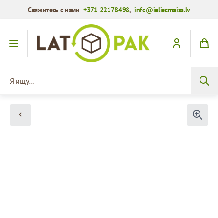
Свяжитесь с нами
+371 22178498
,
info@ieliecmaisa.lv
Перейти к содержимому
Я ищу...