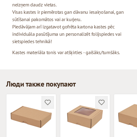
neizņem daudz vietas.
Visas kastes ir piemērotas gan dāvanu iesaiņošanai, gan
sūtīšanai pakomātos vai ar kurjeru.
Piedāvājam arī izgatavot gofrēta kartona kastes pēc
individuāla pasūtījuma un personalizēt folijspiedes vai
sietspiedes tehnikā!
Kastes materiāla tonis var atšķirties - gaišāks/tumšāks.
Люди также покупают