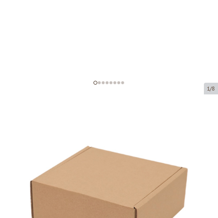
1/8
Коробка из микрогофрокартона
Код товара:
K4
Размер:
120 x 120 x 50 mm
Материал:
коричневая микрогофра
Толщина:
1.5 mm
Tовар можно получить в пункте выдачи.