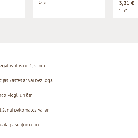
3,21 €
1+ уп.
1+ уп.
 izgatavotas no 1,5 mm
as kastes ar vai bez loga.
as, viegli un ātri
tīšanai pakomātos vai ar
duāla pasūtījuma un