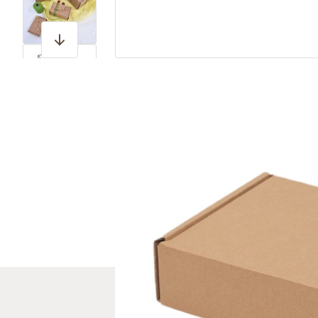
View larger image
View larger image