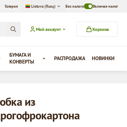
Галерея
Lietuva (Rusų)
Без налога
Toggle VAT Mode Swit
Включая налог
Мой аккаунт
Корзина
БУМАГА И
РАСПРОДАЖА
НОВИНКИ
КОНВЕРТЫ
обка из
рогофрокартона