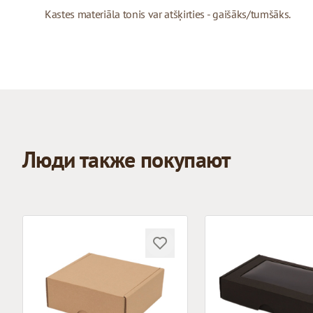
Kastes materiāla tonis var atšķirties - gaišāks/tumšāks.
Люди также покупают