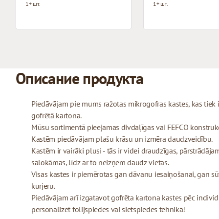
1+ шт.
1+ шт.
Описание продукта
Piedāvājam pie mums ražotas mikrogofras kastes, kas tiek
gofrētā kartona.
Mūsu sortimentā pieejamas divdaļīgas vai FEFCO konstrukcij
Kastēm piedāvājam plašu krāsu un izmēra daudzveidību.
Kastēm ir vairāki plusi - tās ir videi draudzīgas, pārstrādājam
salokāmas, līdz ar to neizņem daudz vietas.
Visas kastes ir piemērotas gan dāvanu iesaiņošanai, gan sū
kurjeru.
Piedāvājam arī izgatavot gofrēta kartona kastes pēc indivi
personalizēt folijspiedes vai sietspiedes tehnikā!