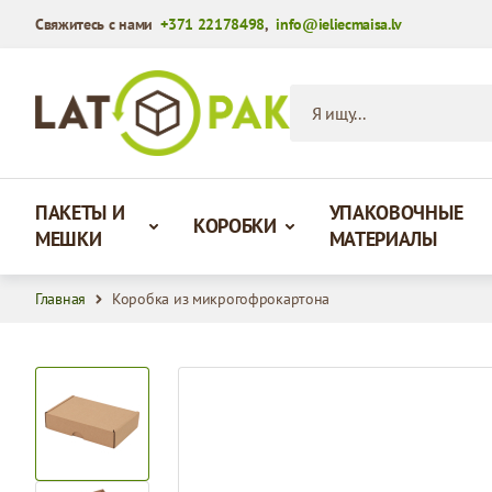
Свяжитесь с нами
+371 22178498
,
info@ieliecmaisa.lv
Перейти к содержимому
Я ищу...
ПАКЕТЫ И
УПАКОВОЧНЫЕ
КОРОБКИ
МЕШКИ
МАТЕРИАЛЫ
Главная
Коробка из микрогофрокартона
View larger image