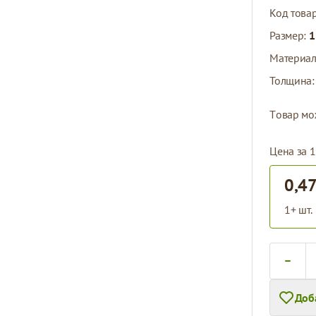
Код това
Размер:
1
Материа
Толщина
Tовар мо
Цена за 1
0,47
1+ шт.
Количест
Доб