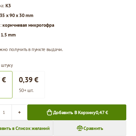
ра:
K3
35 x 90 x 30 mm
л:
коричневая микрогофра
:
1.5 mm
жно получить в пункте выдачи.
 штуку
 €
0,39 €
50+ шт.
во
Добавить В Корзину
0,47 €
авить в Список желаний
Сравнить