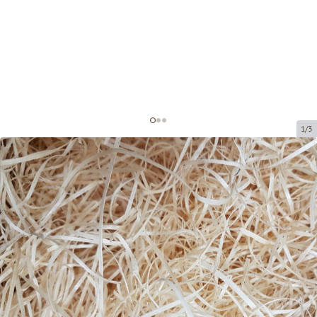
1/3
Стружка для декорирования
Код товара:
DS001
Размер:
25 x 35 cm
Материал:
сосна
Tовар можно получить в пункте выдачи.
Цена за 1 упаковку