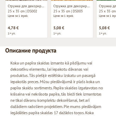
Стружка для декорирования
Стружка для декорирования
25 x 35 cm | DS002
25 x 35 cm | DS003
25 x 35 cm
Цена за 1 iepak.
Цена за 1 iepak.
Цена за 1 iep
4,78 €
5,08 €
5,08 €
1+ уп.
1+ уп.
1+ уп.
Описание продукта
Koka un papīra skaidas izmanto kā pildījumu vai
dekoratīvu elementu, lai iepakotu dāvanas vai
produktus. Tās piešķir estētisku izskatu un pasargā
iepakotās preces. Mūsu piedāvājumā ir plašs koka un
papīra skaidu sortiments. Papīra skaidas izgatavotas no
krāsaina vai nekrāsota papīra, tās bieži tiek izmantotas
ne tikai dāvanu komplektu dekorēšanai, bet arī
dažādiem radošiem projektiem. Pie mums piedāvājam
iegādāties papīra skaidas 17 dažādos toņos. Koka