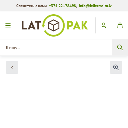
Свяжитесь с нами
+371 22178498
,
info@ieliecmaisa.lv
Перейти к содержимому
Я ищу...