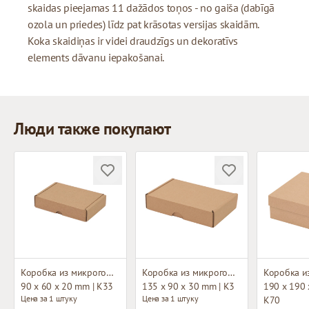
skaidas pieejamas 11 dažādos toņos - no gaiša (dabīgā
ozola un priedes) līdz pat krāsotas versijas skaidām.
Koka skaidiņas ir videi draudzīgs un dekoratīvs
elements dāvanu iepakošanai.
Люди также покупают
Коробка из микрогофрокартона
Коробка из микрогофрокартона
90 x 60 x 20 mm | K33
135 x 90 x 30 mm | K3
190 x 190 
Цена за 1 штуку
Цена за 1 штуку
K70