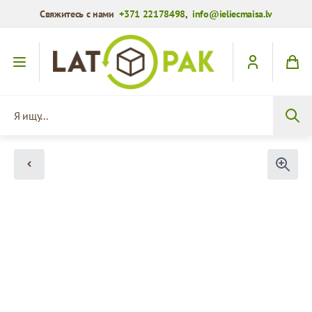
Свяжитесь с нами
+371 22178498
,
info@ieliecmaisa.lv
Перейти к содержимому
Я ищу...