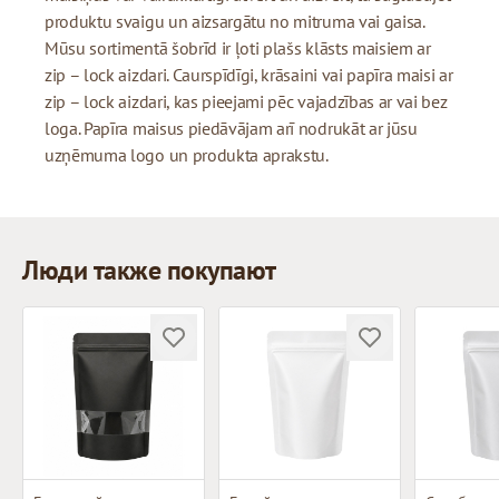
produktu svaigu un aizsargātu no mitruma vai gaisa.
Mūsu sortimentā šobrīd ir ļoti plašs klāsts maisiem ar
zip – lock aizdari. Caurspīdīgi, krāsaini vai papīra maisi ar
zip – lock aizdari, kas pieejami pēc vajadzības ar vai bez
loga. Papīra maisus piedāvājam arī nodrukāt ar jūsu
uzņēmuma logo un produkta aprakstu.
Люди также покупают