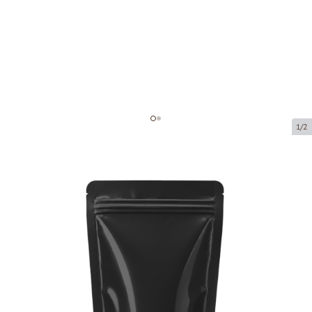
1/2
Черный мешок с застежкой зип-
лок
Код товара:
11311
Размер:
130 x 70 x 225 mm
Материал:
Pet12/Al7/Pe110
Tовар можно получить в пункте выдачи.