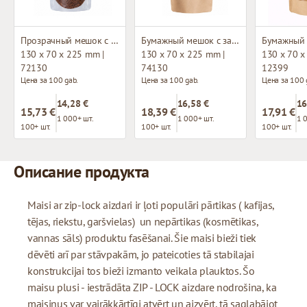
Прозрачный мешок с застежкой зип-лок
Бумажный мешок с застежкой зип-лок
130 x 70 x 225 mm |
130 x 70 x 225 mm |
130 x 70 x
72130
74130
12399
Цена за 100 gab.
Цена за 100 gab.
Цена за 100 
14,28 €
16,58 €
16
15,73 €
18,39 €
17,91 €
1 000+ шт.
1 000+ шт.
1 
100+ шт.
100+ шт.
100+ шт.
Описание продукта
Maisi ar zip-lock aizdari ir ļoti populāri pārtikas ( kafijas,
tējas, riekstu, garšvielas) un nepārtikas (kosmētikas,
vannas sāls) produktu fasēšanai. Šie maisi bieži tiek
dēvēti arī par stāvpakām, jo pateicoties tā stabilajai
konstrukcijai tos bieži izmanto veikala plauktos. Šo
maisu plusi - iestrādāta ZIP - LOCK aizdare nodrošina, ka
maisiņus var vairākkārtīgi atvērt un aizvērt, tā saglabājot