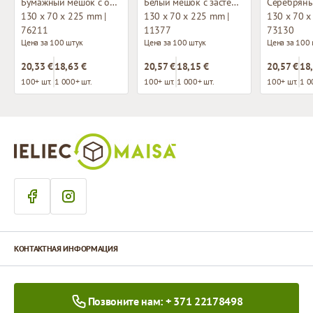
Бумажный мешок с окном и застежкой зип-лок
Белый мешок с застежкой зип-лок
130 x 70 x 225 mm |
130 x 70 x 225 mm |
130 x 70 x
76211
11377
73130
Цена за 100 штук
Цена за 100 штук
Цена за 100
20,33 €
18,63 €
20,57 €
18,15 €
20,57 €
18
100+ шт.
1 000+ шт.
100+ шт.
1 000+ шт.
100+ шт.
1 0
КОНТАКТНАЯ ИНФОРМАЦИЯ
Позвоните нам: + 371 22178498