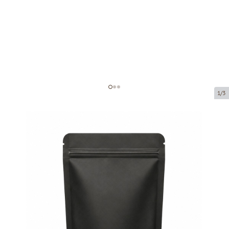
1/3
Бумажный мешок с окном и
застежкой зип-лок
Код товара:
76211
Размер:
130 x 70 x 225 mm
Материал:
Pap50g/CPP/Pe60
Tовар можно получить в пункте выдачи.