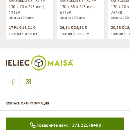
Бумажный мешок с окном и застежкой зип-лок
Бумажный мешок с боковым окном и застежкой зип-лок
130 x 70 x 225 mm |
130 x 65 x 225 mm |
130 x 70 x
12399
61199
76288
Цена за 100 штук
Цена за 100 штук
Цена за 100
17,91 €
16,21 €
26,14 €
24,81 €
20,33 €
18
100+ шт.
1 000+ шт.
100+ шт.
1 000+ шт.
100+ шт.
1 0
КОНТАКТНАЯ ИНФОРМАЦИЯ
Позвоните нам: + 371 22178498