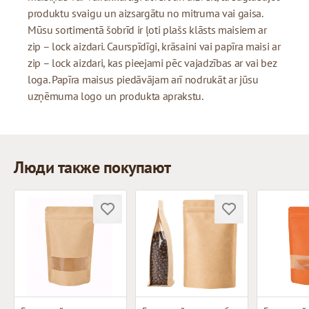
produktu svaigu un aizsargātu no mitruma vai gaisa.
Mūsu sortimentā šobrīd ir ļoti plašs klāsts maisiem ar
zip – lock aizdari. Caurspīdīgi, krāsaini vai papīra maisi ar
zip – lock aizdari, kas pieejami pēc vajadzības ar vai bez
loga. Papīra maisus piedāvājam arī nodrukāt ar jūsu
uzņēmuma logo un produkta aprakstu.
Люди также покупают