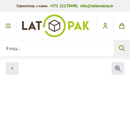
Свяжитесь с нами
+371 22178498
,
info@ieliecmaisa.lv
Перейти к содержимому
Я ищу...