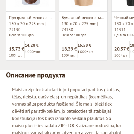
Прозрачный мешок с застежкой зип-лок
Бумажный мешок с застежкой зип-лок
130 x 70 x 225 mm |
130 x 70 x 225 mm |
130 x 70 x
72130
74130
11311
Цена за 100 gab.
Цена за 100 gab.
Цена за 100 
14,28 €
16,58 €
18
15,73 €
18,39 €
20,57 €
1 000+ шт.
1 000+ шт.
1 
100+ шт.
100+ шт.
100+ шт.
Описание продукта
Maisi ar zip-lock aizdari ir ļoti populāri pārtikas ( kafijas,
tējas, riekstu, garšvielas) un nepārtikas (kosmētikas,
vannas sāls) produktu fasēšanai. Šie maisi bieži tiek
dēvēti arī par stāvpakām, jo pateicoties tā stabilajai
konstrukcijai tos bieži izmanto veikala plauktos. Šo
maisu plusi - iestrādāta ZIP - LOCK aizdare nodrošina, ka
maisiņus var vairākkārtīgi atvērt un aizvērt, tā saglabājot