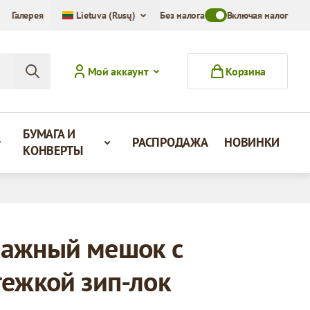
Галерея
Lietuva (Rusų)
Без налога
Toggle VAT Mode Swit
Включая налог
Мой аккаунт
Корзина
БУМАГА И
РАСПРОДАЖА
НОВИНКИ
КОНВЕРТЫ
ажный мешок с
тежкой зип-лок