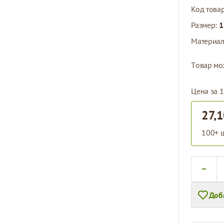
Код това
Размер:
1
Материа
Tовар мо
Цена за 
27,1
100+ ш
Количест
Доб