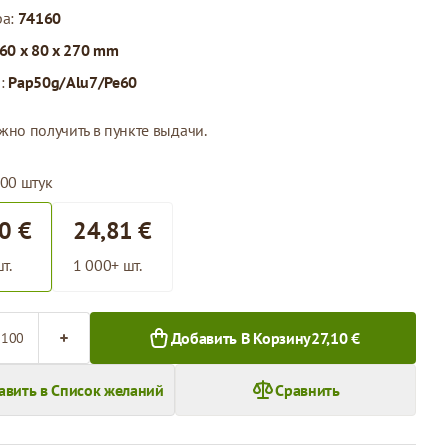
ра:
74160
60 x 80 x 270 mm
л:
Pap50g/Alu7/Pe60
жно получить в пункте выдачи.
100 штук
0 €
24,81 €
т.
1 000+ шт.
во
Добавить В Корзину
27,10 €
авить в Список желаний
Сравнить