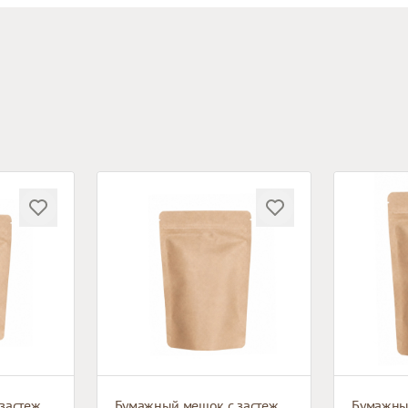
Бумажный мешок с застежкой зип-лок
Бумажный мешок с застежкой зип-лок