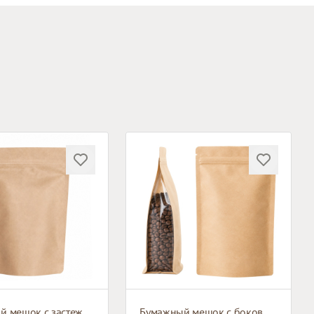
Бумажный мешок с застежкой зип-лок
Бумажный мешок с боковым окном и застежкой зип-лок