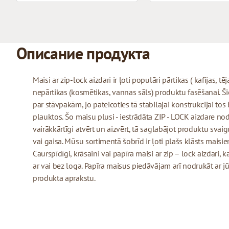
Описание продукта
Maisi ar zip-lock aizdari ir ļoti populāri pārtikas ( kafijas, tē
nepārtikas (kosmētikas, vannas sāls) produktu fasēšanai. Šie 
par stāvpakām, jo pateicoties tā stabilajai konstrukcijai tos
plauktos. Šo maisu plusi - iestrādāta ZIP - LOCK aizdare no
vairākkārtīgi atvērt un aizvērt, tā saglabājot produktu sva
vai gaisa. Mūsu sortimentā šobrīd ir ļoti plašs klāsts maisiem
Caurspīdīgi, krāsaini vai papīra maisi ar zip – lock aizdari,
ar vai bez loga. Papīra maisus piedāvājam arī nodrukāt a
produkta aprakstu.