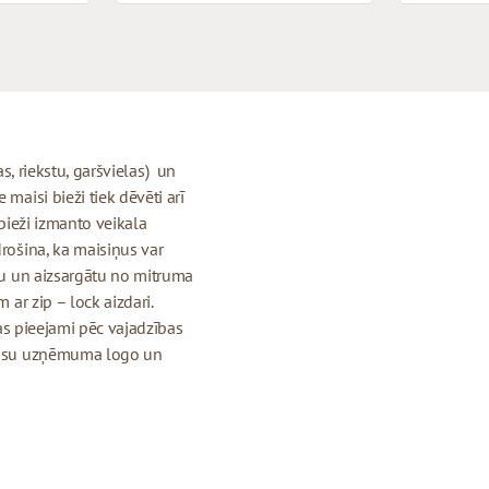
jas, riekstu, garšvielas) un
maisi bieži tiek dēvēti arī
 bieži izmanto veikala
drošina, ka maisiņus var
igu un aizsargātu no mitruma
 ar zip – lock aizdari.
 kas pieejami pēc vajadzības
r jūsu uzņēmuma logo un