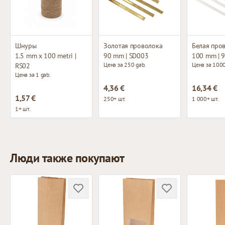
Шнуры
Золотая проволока
Белая про
1.5 mm x 100 metri |
90 mm | SD003
100 mm | 
Цена за 250 gab.
Цена за 1000
RS02
Цена за 1 gab.
4,36 €
16,34 €
1,57 €
250+ шт.
1 000+ шт.
1+ шт.
Люди также покупают