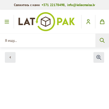
Свяжитесь с нами
+371 22178498
,
info@ieliecmaisa.lv
Перейти к содержимому
Я ищу...