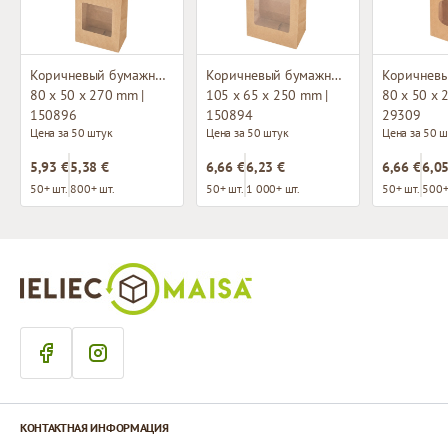
Коричневый бумажный мешок с окном и плоским основанием
Коричневый бумажный мешок с окном и плоским основанием
80 x 50 x 270 mm |
105 x 65 x 250 mm |
80 x 50 x 
150896
150894
29309
Цена за 50 штук
Цена за 50 штук
Цена за 50 ш
5,93 €
5,38 €
6,66 €
6,23 €
6,66 €
6,05
50+ шт.
800+ шт.
50+ шт.
1 000+ шт.
50+ шт.
500+
КОНТАКТНАЯ ИНФОРМАЦИЯ