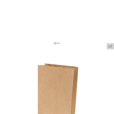
1/3
Коричневый бумажный мешок с
окном и плоским основанием
Код товара:
150895
Размер:
80 x 50 x 200 mm
Материал:
крафт-бумага + PE
Толщина:
80 g/m2 + 25 PE