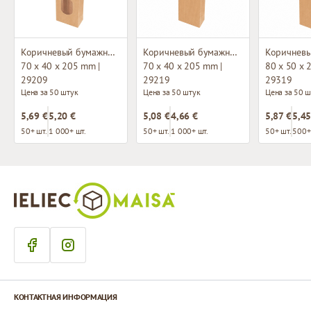
Коричневый бумажный мешок с окном и плоским основанием
Коричневый бумажный мешок с плоским основанием
70 x 40 x 205 mm |
70 x 40 x 205 mm |
80 x 50 x 
29209
29219
29319
Цена за 50 штук
Цена за 50 штук
Цена за 50 ш
5,69 €
5,20 €
5,08 €
4,66 €
5,87 €
5,45
50+ шт.
1 000+ шт.
50+ шт.
1 000+ шт.
50+ шт.
500+
КОНТАКТНАЯ ИНФОРМАЦИЯ