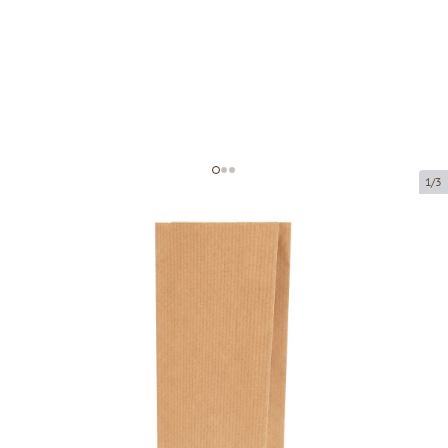
1/3
Коричневый бумажный мешок с
окном и плоским основанием
Код товара:
29309
Размер:
80 x 50 x 250 mm
Материал:
крафт-бумага + PE
Толщина:
80 g/m2 + 25 PE