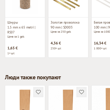
Шнуры
Золотая проволока
Белая про
1.5 mm x 65 metri |
90 mm | SD003
100 mm | 
Цена за 250 gab.
Цена за 1000
RS07
Цена за 1 gab.
4,36 €
16,34 €
1,65 €
250+ шт.
1 000+ шт.
1+ шт.
Люди также покупают