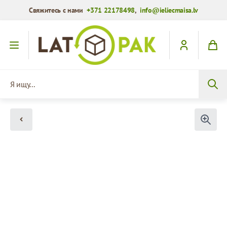
Свяжитесь с нами
+371 22178498
,
info@ieliecmaisa.lv
Перейти к содержимому
Я ищу...