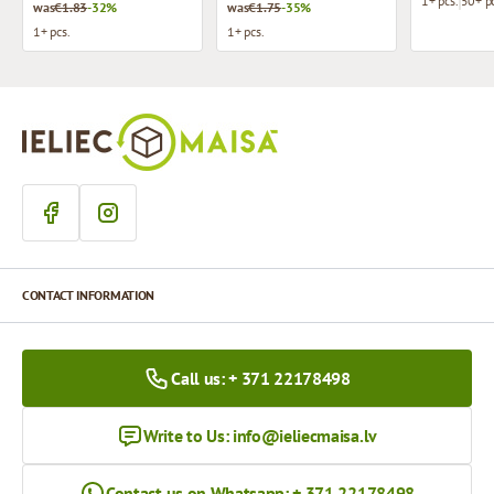
1+ pcs.
50+ pc
was
€1.83
-32%
was
€1.75
-35%
1+ pcs.
1+ pcs.
CONTACT INFORMATION
Call us: + 371 22178498
Write to Us:
info@ieliecmaisa.lv
Contact us on Whatsapp: + 371 22178498