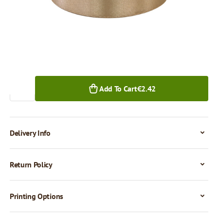
€2.42
1+ pcs.
Quantity
Add To Cart
€2.42
Delivery Info
Return Policy
Printing Options