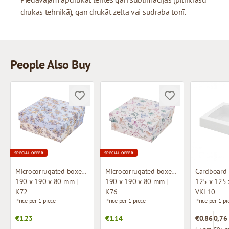
drukas tehnikā), gan drukāt zelta vai sudraba tonī.
People Also Buy
SPECIAL OFFER
SPECIAL OFFER
Microcorrugated boxes with design
Microcorrugated boxes with design
190 x 190 x 80 mm |
190 x 190 x 80 mm |
125 x 125 
K72
K76
VKL10
Price per 1 piece
Price per 1 piece
Price per 1 pi
€1.23
€1.14
€0.86
0,76