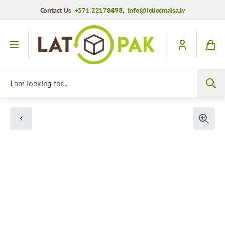
Contact Us
+371 22178498
,
info@ieliecmaisa.lv
Skip to Content
I am looking for...