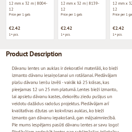
12 mm x 32 m | 8004-
12 mm x 32 m | 8139-
12 mm x 32
12
12
12
Price per 1 gab.
Price per 1 gab.
Price per 1 ga
€2.42
€2.42
€2.42
1+ pcs.
1+ pcs.
1+ pcs.
Product Description
Dāvanu lentes un auklas ir dekoratīvi materiāli, ko bieži
izmanto dāvanu iesaiņošanai un rotāšanai. Piedāvājam
plašu dāvanu lenšu izvēli - vairāk kā 25 krāsas, kas
pieejamas 12 un 25 mm platumā. Lentes bieži izmanto,
lai apsietu dāvanu kastes, dekorētu ziedu pušķus un
veidotu dažādus radošus projektus. Piedāvājam arī
kvalitatīvas džutas un kokvilnas auklas, ko bieži
izmanto gan dāvanu iepakošanā, gan mājsaimniecībā.
Pie mums iespējams pasūti dāvanu lentes ar savu logo!
Piedāvājam apdrukāt lentes gan sublimācijas (pilnkrāsu