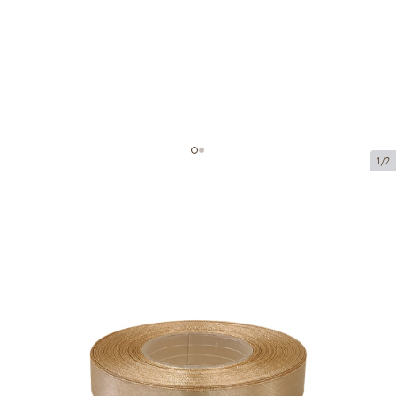
1/2
Atlas ribbon
Product code:
8131-12
Size:
12 mm x 32 m
Product can be collected from a pickup point.
Price per 1 piece