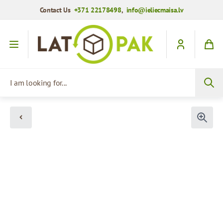
Contact Us
+371 22178498
,
info@ieliecmaisa.lv
Skip to Content
I am looking for...