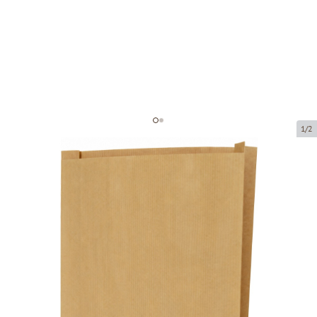
1/2
Brown paper sack
Product code:
201115
Size:
32 x 8 x 49 cm
Material:
kraft paper
Thickness:
40 g/m2
Product can be collected from a pickup point.