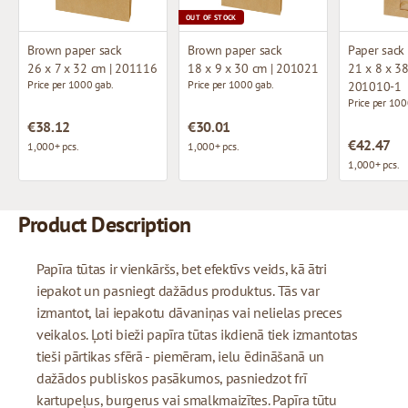
OUT OF STOCK
Brown paper sack
Brown paper sack
Paper sack
26 x 7 x 32 cm | 201116
18 x 9 x 30 cm | 201021
21 x 8 x 38
Price per 1000 gab.
Price per 1000 gab.
201010-1
Price per 100
€38.12
€30.01
€42.47
1,000+ pcs.
1,000+ pcs.
1,000+ pcs.
Product Description
Papīra tūtas ir vienkāršs, bet efektīvs veids, kā ātri
iepakot un pasniegt dažādus produktus. Tās var
izmantot, lai iepakotu dāvaniņas vai nelielas preces
veikalos. Ļoti bieži papīra tūtas ikdienā tiek izmantotas
tieši pārtikas sfērā - piemēram, ielu ēdināšanā un
dažādos publiskos pasākumos, pasniedzot frī
kartupeļus, burgerus vai smalkmaizītes. Papīra tūtu