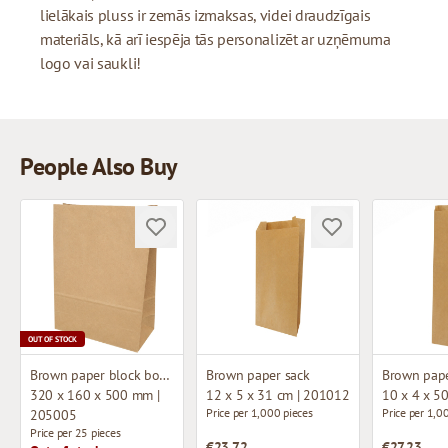
lielākais pluss ir zemās izmaksas, videi draudzīgais
materiāls, kā arī iespēja tās personalizēt ar uzņēmuma
logo vai saukli!
People Also Buy
OUT OF STOCK
Brown paper block bottom bag
Brown paper sack
Brown pape
320 x 160 x 500 mm |
12 x 5 x 31 cm | 201012
10 x 4 x 5
Price per 1,000 pieces
Price per 1,0
205005
Price per 25 pieces
€23.72
€27.23