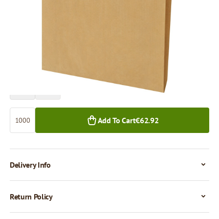
Price per 1,000 pieces
€62.92
1,000+ pcs.
Quantity
Add To Cart
€62.92
Delivery Info
Return Policy