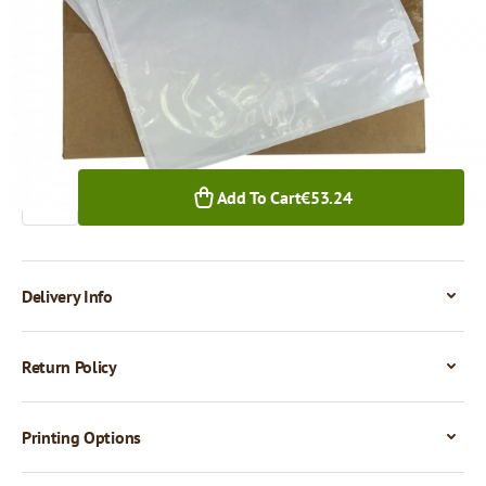
€53.24
1,000+ pcs.
Quantity
Add To Cart
€53.24
Delivery Info
Return Policy
Printing Options