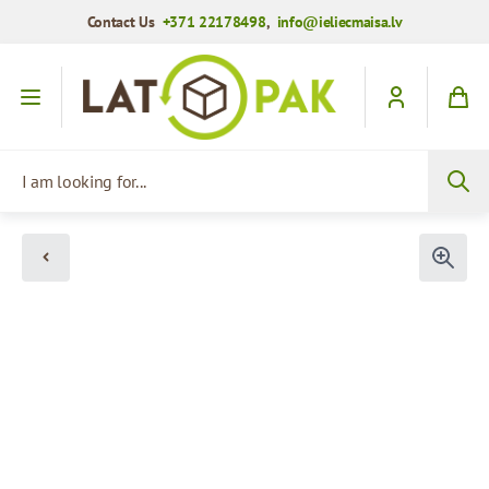
Contact Us
+371 22178498
,
info@ieliecmaisa.lv
Skip to Content
I am looking for...