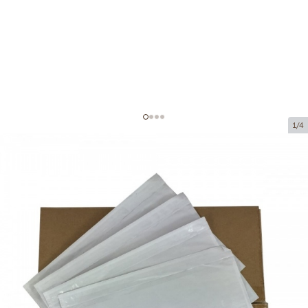
1/4
Self-adhesive envelopes
Product code:
FG07
Size:
160 x 225 mm
Product can be collected from a pickup point.
Price per 1,000 pieces