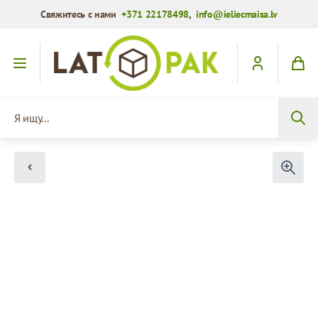
Свяжитесь с нами
+371 22178498
,
info@ieliecmaisa.lv
Перейти к содержимому
Я ищу...