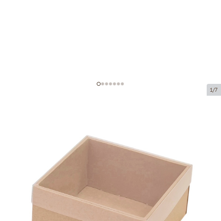
1/7
Коробка из микрогофрокартона с
окном
Код товара:
KL41
Размер:
180 x 180 x 70 mm
Материал:
коричневая микрогофра
Толщина:
1.5 mm