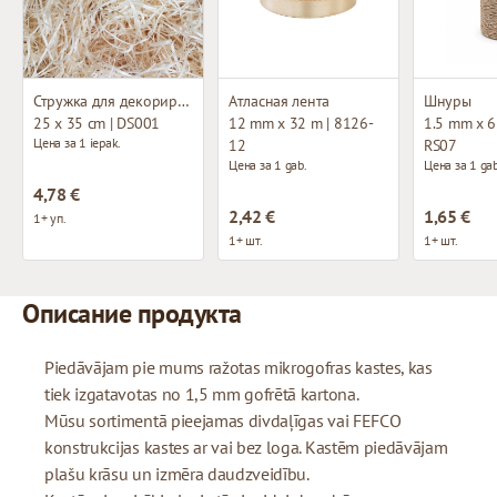
Стружка для декорирования
Атласная лента
Шнуры
25 x 35 cm | DS001
12 mm x 32 m | 8126-
1.5 mm x 65
Цена за 1 iepak.
12
RS07
Цена за 1 gab.
Цена за 1 gab
4,78 €
2,42 €
1,65 €
1+ уп.
1+ шт.
1+ шт.
Описание продукта
Piedāvājam pie mums ražotas mikrogofras kastes, kas
tiek izgatavotas no 1,5 mm gofrētā kartona.
Mūsu sortimentā pieejamas divdaļīgas vai FEFCO
konstrukcijas kastes ar vai bez loga. Kastēm piedāvājam
plašu krāsu un izmēra daudzveidību.