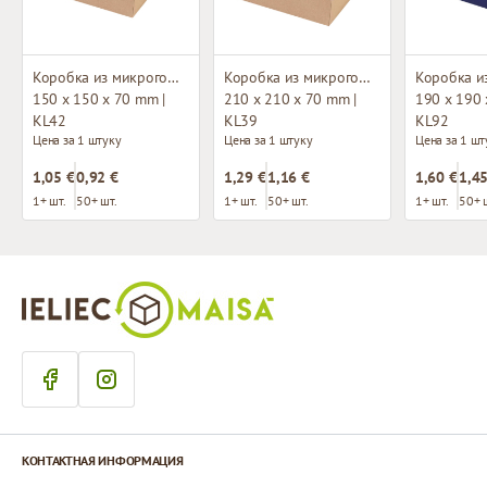
Коробка из микрогофрокартона с окном
Коробка из микрогофрокартона с окном
150 x 150 x 70 mm |
210 x 210 x 70 mm |
190 x 190 
KL42
KL39
KL92
Цена за 1 штуку
Цена за 1 штуку
Цена за 1 шт
1,05 €
0,92 €
1,29 €
1,16 €
1,60 €
1,45
1+ шт.
50+ шт.
1+ шт.
50+ шт.
1+ шт.
50+ 
КОНТАКТНАЯ ИНФОРМАЦИЯ