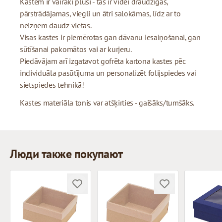
Kastēm ir vairāki plusi - tās ir videi draudzīgas,
pārstrādājamas, viegli un ātri salokāmas, līdz ar to
neizņem daudz vietas.
Visas kastes ir piemērotas gan dāvanu iesaiņošanai, gan
sūtīšanai pakomātos vai ar kurjeru.
Piedāvājam arī izgatavot gofrēta kartona kastes pēc
individuāla pasūtījuma un personalizēt folijspiedes vai
sietspiedes tehnikā!
Kastes materiāla tonis var atšķirties - gaišāks/tumšāks.
Люди также покупают